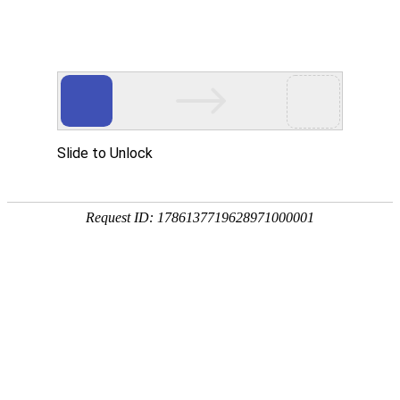
网站首页
关于我们
服务项目
新闻资讯
诚聘英才
公司环境
在线留言
联系我们
以“竭尽全力创造客户认可的有价值的产品
我们提供
和服务”为使命，持续进行产品与服务创
更优质的服务
新。 继续秉承“以创新寻求发展，以发展带
动创新”的为导向，坚持自主创新...
公司注册
长沙市注册公司,无需本人亲自到场,全程代办,安全放